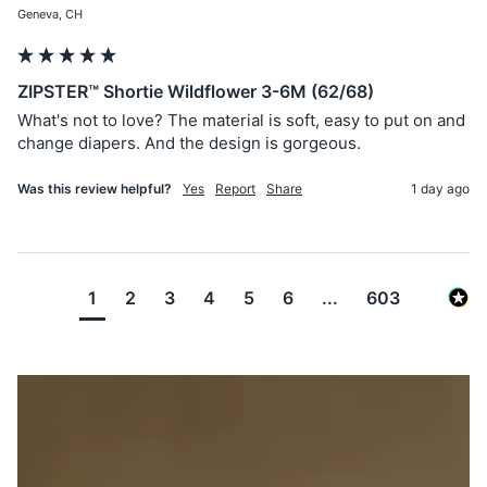
Geneva, CH
ZIPSTER™ Shortie Wildflower 3-6M (62/68)
What's not to love? The material is soft, easy to put on and 
change diapers. And the design is gorgeous.
Was this review helpful?
Yes
Report
Share
1 day ago
1
2
3
4
5
6
...
603