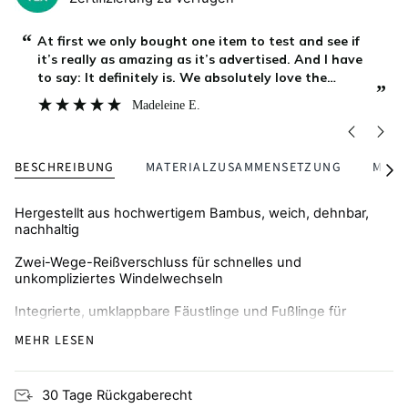
“
“
At first we only bought one item to test and see if
it’s really as amazing as it’s advertised. And I have
to say: It definitely is. We absolutely love the
”
”
Zipster onesie. Right after the first one arrived, we
Madeleine E.
ordered our next ones. They’re incredibly soft
BESCHREIBUNG
MATERIALZUSAMMENSETZUNG
MENG
Alle
seh
Hergestellt aus hochwertigem Bambus, weich, dehnbar,
nachhaltig
Zwei-Wege-Reißverschluss für schnelles und
unkompliziertes Windelwechseln
Integrierte, umklappbare Fäustlinge und Fußlinge für
Wärme und Schutz vor Kratzern
MEHR LESEN
Atmungsaktiv und hautfreundlich, ideal für zu Ekzemen
neigende Haut
30 Tage Rückgaberecht