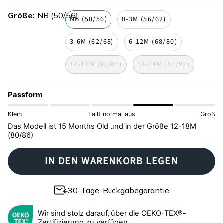
nachte
blue-
pink-
kariert
gingham
Größe
NB (50/56)
stripe
stripe
NB (50/56)
0-3M (56/62)
3-6M (62/68)
6-12M (68/80)
12-18M (80/86)
18-24M (86/92)
Passform
Klein
Fällt normal aus
Groß
Das Modell ist 15 Months Old und in der Größe 12-18M
(80/86)
IN DEN WARENKORB LEGEN
30-Tage-Rückgabegarantie
Wir sind stolz darauf, über die OEKO-TEX®-
Zertifizierung zu verfügen