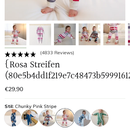
(4833 Reviews)
{Rosa Streifen
(80e5b4dd1f219e7c48473b5999161
€29,90
Stil
Chunky Pink Stripe
amsterdam-
kariert
chunky-
chunky-
bauernhaus-
gruner-