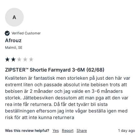
A
Verified Customer
Afrouz
Malmö, SE
ZIPSTER™ Shortie Farmyard 3-6M (62/68)
Kvaliteten är fantastisk men storleken på just den här var 
extremt liten och passade absolut inte bebisen trots att 
bebisen är 2 månader och jag valde en 3-6 månaders 
storlek. Jättebesviken dessutom att man pga att den var 
rea inte får returnera. Då får det tyvärr bli sista 
beställningen eftersom jag inte vågar beställa igen med 
risk för att inte kunna returnera 
Was this review helpful?
Yes
Report
Share
1 day ago