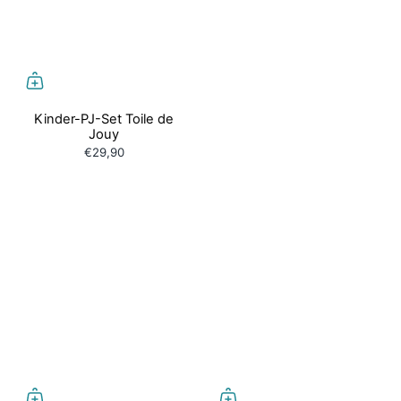
Kinder-PJ-Set Toile de
Rosa oder Blau –
Jouy
€29,90
die Wahl liegt
ganz bei dir.