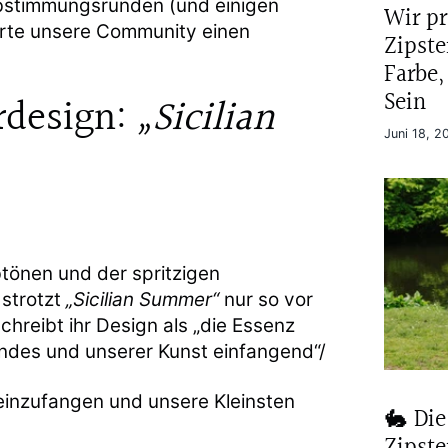
bstimmungsrunden (und einigen
Wir pr
kürte unsere Community einen
Zipst
Farbe,
Sein
rdesign:
„Sicilian
Juni 18, 2
tönen und der spritzigen
strotzt
„Sicilian Summer“
nur so vor
chreibt ihr Design als „die Essenz
andes und unserer Kunst einfangend“/
 einzufangen und unsere Kleinsten
🐇 Die
Zipst