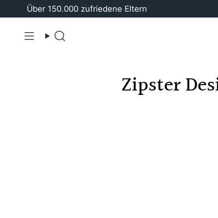
Zum
Über 150.000 zufriedene Eltern
🍒
Ha
Inhalt
springen
Suche
Zipster Des