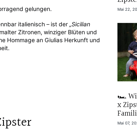
vorragend gelungen.
Mai 22, 2
nnbar italienisch – ist der
„Sicilian
malter Zitronen, winziger Blüten und
liche Hommage an Giulias Herkunft und
eit.
🏎️ Wi
x Zips
Famil
ipster
Mai 07, 2