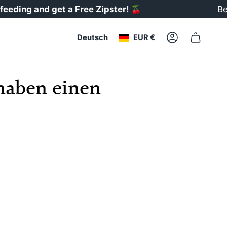
 and get a Free Zipster!
🍒
Bewertun
Währung
Sprache
Deutsch
EUR €
Konto
 haben einen